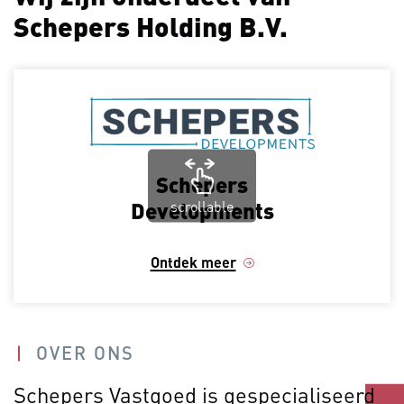
Schepers Holding B.V.
Schepers
scrollable
Developments
Ontdek meer
OVER ONS
Schepers Vastgoed is gespecialiseerd