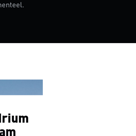
enteel.
drium
dam