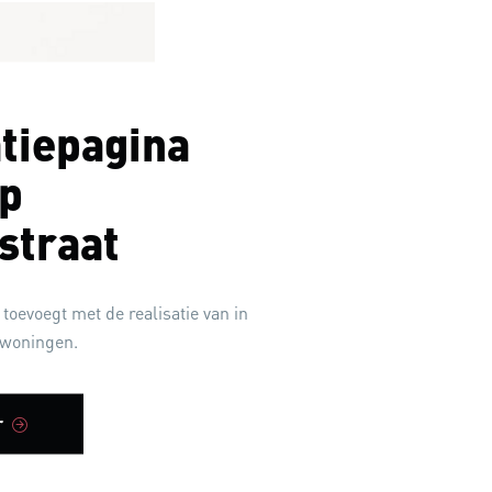
tiepagina
op
straat
toevoegt met de realisatie van in
wwoningen.
r