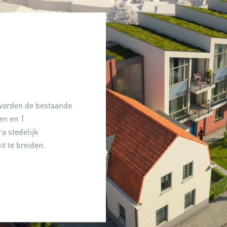
n
 worden de bestaande
en en 1
 stedelijk
t te breiden.