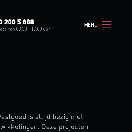
 200 5 888
0 200 5 888
SLUITEN
MENU
ar van 08.30 - 17.00 uur
aar van 08.30 - 17.00 uur
astgoed is altijd bezig met
wikkelingen. Deze projecten