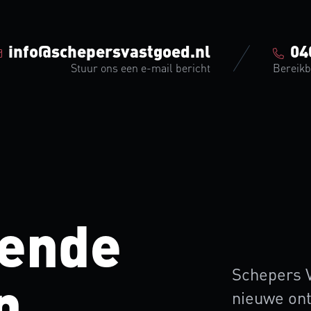
info@schepersvastgoed.nl
040
info@schepersvastgoed.nl
04
Stuur ons een e-mail bericht
Bereikba
Stuur ons een e-mail bericht
Bereikb
pende
Schepers V
n
nieuwe ont