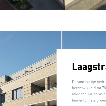
Laagstr
De voormalige bedri
herontwikkeld tot 7
middenhuur en vrije 
binnentuin als groe