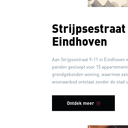
Lopende projecte
Strijpsestraat
Contact
Eindhoven
Vacatures
Aan Strijpsestraat 9-11 in Eindhoven
panden gesloopt voor 15 appartement
grondgebonden woning, waarmee extra
woonaanbod ontstaat zonder de stad ui
Ontdek meer