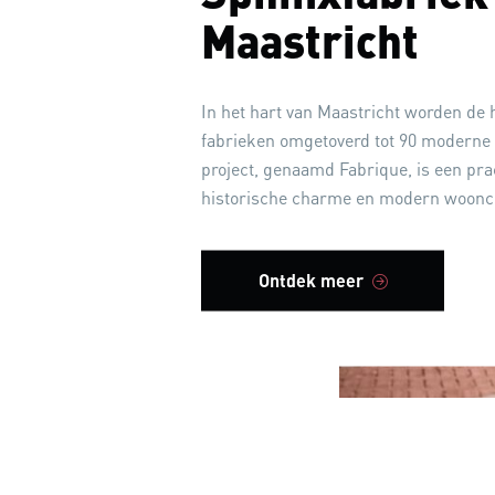
Maastricht
In het hart van Maastricht worden de 
fabrieken omgetoverd tot 90 moderne 
project, genaamd Fabrique, is een pra
historische charme en modern woonc
Ontdek meer